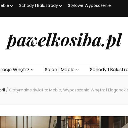
Meble
Schody I Balustrady
Stylowe Wyposażenie
pawelkosiba.pl
racje Wnętrz
Salon I Meble
Schody I Balustr
rii
/
Optymalne światło: Meble, Wyposażenie Wnętrz i Eleganck