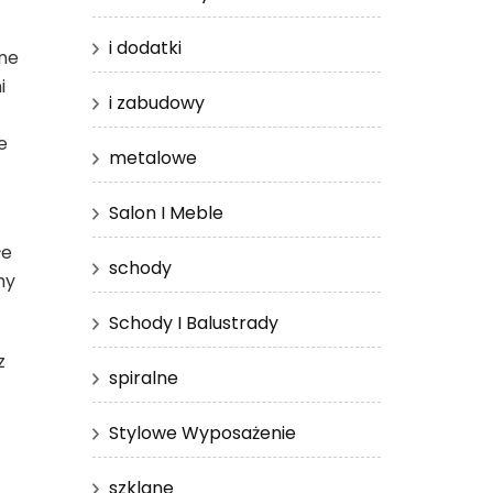
i dodatki
tne
i
i zabudowy
e
metalowe
Salon I Meble
łe
schody
my
Schody I Balustrady
z
spiralne
Stylowe Wyposażenie
szklane