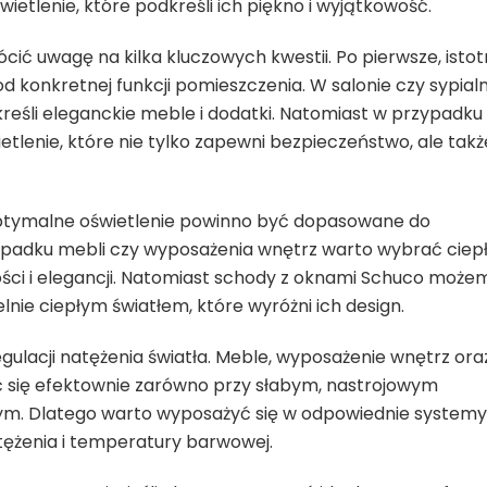
etlenie, które podkreśli ich piękno i wyjątkowość.
ić uwagę na kilka kluczowych kwestii. Po pierwsze, isto
od konkretnej funkcji pomieszczenia. W salonie czy sypialn
kreśli eleganckie meble i dodatki. Natomiast w przypadku
lenie, które nie tylko zapewni bezpieczeństwo, ale takż
. Optymalne oświetlenie powinno być dopasowane do
zypadku mebli czy wyposażenia wnętrz warto wybrać ciep
ości i elegancji. Natomiast schody z oknami Schuco może
lnie ciepłym światłem, które wyróżni ich design.
ulacji natężenia światła. Meble, wyposażenie wnętrz ora
się efektownie zarówno przy słabym, nastrojowym
ennym. Dlatego warto wyposażyć się w odpowiednie systemy
atężenia i temperatury barwowej.