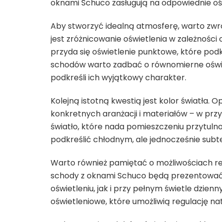
oknami Schuco zasługują na odpowiednie oświ
Aby stworzyć idealną atmosferę, warto zwróc
jest zróżnicowanie oświetlenia w zależności 
przyda się oświetlenie punktowe, które pod
schodów warto zadbać o równomierne oświet
podkreśli ich wyjątkowy charakter.
Kolejną istotną kwestią jest kolor światła
konkretnych aranżacji i materiałów – w pr
światło, które nada pomieszczeniu przytuln
podkreślić chłodnym, ale jednocześnie subte
Warto również pamiętać o możliwościach reg
schody z oknami Schuco będą prezentować 
oświetleniu, jak i przy pełnym świetle dzi
oświetleniowe, które umożliwią regulację n