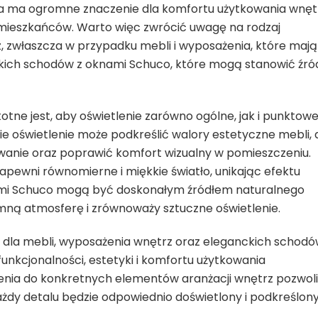
ła ma ogromne znaczenie dla komfortu użytkowania wnęt
mieszkańców. Warto więc zwrócić uwagę na rodzaj
, zwłaszcza w przypadku mebli i wyposażenia, które mają
kich schodów z oknami Schuco, które mogą stanowić źró
otne jest, aby oświetlenie zarówno ogólne, jak i punktowe
ie oświetlenie może podkreślić walory estetyczne mebli, 
wanie oraz poprawić komfort wizualny w pomieszczeniu.
apewni równomierne i miękkie światło, unikając efektu
nami Schuco mogą być doskonałym źródłem naturalnego
mną atmosferę i zrównoważy sztuczne oświetlenie.
dla mebli, wyposażenia wnętrz oraz eleganckich schodó
nkcjonalności, estetyki i komfortu użytkowania
enia do konkretnych elementów aranżacji wnętrz pozwoli
ażdy detalu będzie odpowiednio doświetlony i podkreślony