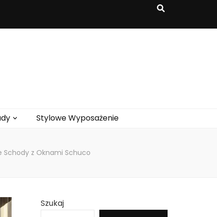
ady
Stylowe Wyposażenie
ie Schody z Oknami Schuco
Szukaj