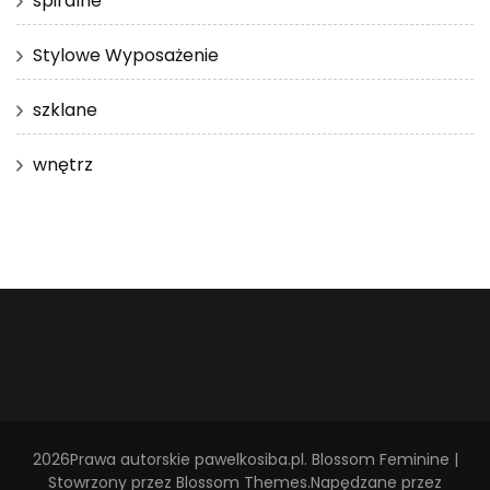
spiralne
Stylowe Wyposażenie
szklane
wnętrz
2026Prawa autorskie
pawelkosiba.pl
.
Blossom Feminine |
Stowrzony przez
Blossom Themes
.Napędzane przez