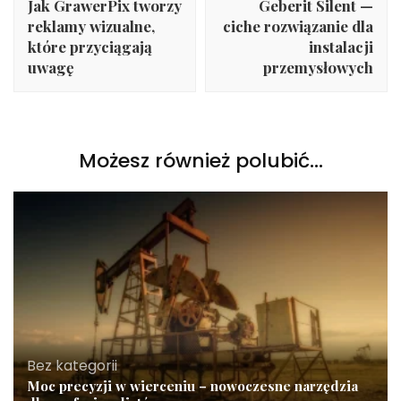
Jak GrawerPix tworzy
Geberit Silent —
reklamy wizualne,
ciche rozwiązanie dla
które przyciągają
instalacji
uwagę
przemysłowych
Możesz również polubić…
Bez kategorii
Moc precyzji w wierceniu – nowoczesne narzędzia