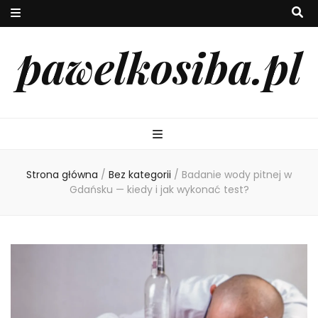
pawelkosiba.pl
Strona główna
/
Bez kategorii
/
Badanie wody pitnej w
Gdańsku — kiedy i jak wykonać test?