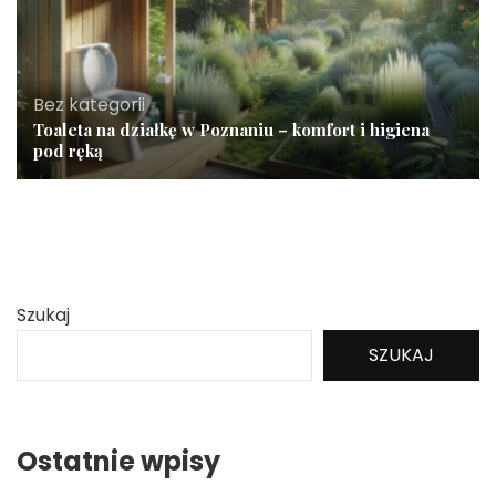
Bez kategorii
Toaleta na działkę w Poznaniu – komfort i higiena
pod ręką
Szukaj
SZUKAJ
Ostatnie wpisy