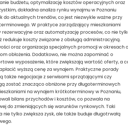
nie budżetu, optymalizację kosztów operacyjnych oraz
zystkim, dokładna analiza rynku wynajmu w Poznaniu
 do aktualnych trendów, co jest niezwykle ważne przy
erminowego. W praktyce zarządzający mieszkaniami
rezerwacyjne oraz automatyzację procesów, co nie tylk
ż redukuje koszty związane z obsługą administracyjną.
ości oraz organizacja specjalnych promocji w okresach 
iom obłożenia. Dodatkowo, nie można zapominać o
rtowe wyposażenie, które zwiększają wartość oferty, a c
 zapłacić wyższą cenę za wynajem. Praktyczne porady
ą także negocjacje z serwisami sprzątającymi czy
ogą zostać znacząco obniżone przy długoterminowych
ieszkaniami na wynajem krótkoterminowy w Poznaniu,
zowali bilans przychodów i kosztów, co pozwala na
wej do zmieniających się warunków rynkowych. Taki
 nie tylko zwiększa zysk, ale także buduje długotrwałą
wego.