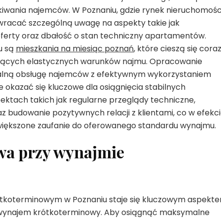
iwania najemców. W Poznaniu, gdzie rynek nieruchomośc
wracać szczególną uwagę na aspekty takie jak
ferty oraz dbałość o stan techniczny apartamentów.
u są
mieszkania na miesiąc poznań
, które cieszą się cora
ujących elastycznych warunków najmu. Opracowanie
jonalną obsługę najemców z efektywnym wykorzystaniem
okazać się kluczowe dla osiągnięcia stabilnych
ktach takich jak regularne przeglądy techniczne,
z budowanie pozytywnych relacji z klientami, co w efekc
 zwiększone zaufanie do oferowanego standardu wynajmu.
wa przy wynajmie
ótkoterminowym w Poznaniu staje się kluczowym aspekt
 wynajem krótkoterminowy. Aby osiągnąć maksymalne