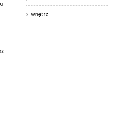
nu
wnętrz
az