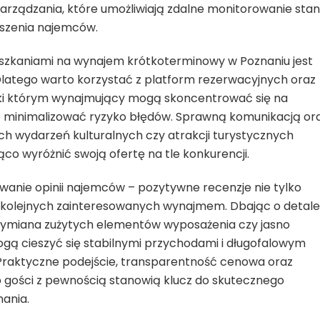
 zarządzania, które umożliwiają zdalne monitorowanie sta
oszenia najemców.
zkaniami na wynajem krótkoterminowy w Poznaniu jest
Dlatego warto korzystać z platform rezerwacyjnych oraz
ki którym wynajmujący mogą skoncentrować się na
e minimalizować ryzyko błędów. Sprawną komunikacją or
ch wydarzeń kulturalnych czy atrakcji turystycznych
co wyróżnić swoją ofertę na tle konkurencji.
wanie opinii najemców – pozytywne recenzje nie tylko
ą kolejnych zainteresowanych wynajmem. Dbając o detale
a wymiana zużytych elementów wyposażenia czy jasno
ą cieszyć się stabilnymi przychodami i długofalowym
raktyczne podejście, transparentność cenowa oraz
 gości z pewnością stanowią klucz do skutecznego
ania.