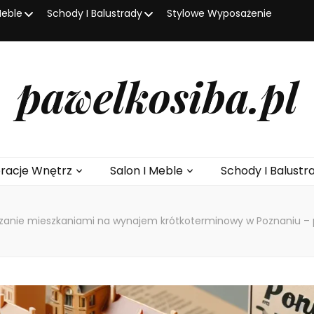
Meble
Schody I Balustrady
Stylowe Wyposażenie
pawelkosiba.pl
racje Wnętrz
Salon I Meble
Schody I Balustr
zanie mieszkaniami na wynajem krótkoterminowy w Poznaniu –