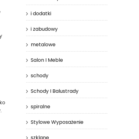
e
i dodatki
i zabudowy
y
metalowe
Salon I Meble
schody
Schody I Balustrady
lko
spiralne
.
Stylowe Wyposażenie
szklane