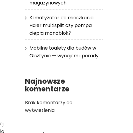
magazynowych
Klimatyzator do mieszkania:
m
Haier multisplit czy pompa
ciepła monoblok?
Mobilne toalety dla budów w
Olsztynie — wynajem i porady
Najnowsze
komentarze
Brak komentarzy do
wyświetlenia.
ej
lą