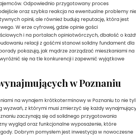
najemców. Odpowiednio przygotowany proces
dejście oraz szybka reakcja na ewentualne problemy ni
ywnych opinii, ale również budują reputację, która jest
go. W erze cyfrowej, gdzie opinie gości
iowych i na portalach opiniotwórczych, dbałość o każd
udowaniu relacji z gośćmi stanowi solidny fundament dla
porady pokazują, jak mądrze zarządzać mieszkaniami na
różnić się na tle konkurencji i zapewnić wyjątkowe
 wynajmujących w Poznaniu
aniami na wynajem krótkoterminowy w Poznaniu to nie ty
eg wyzwań, z którymi musi zmierzyć się każdy wynajmujący
naniu zaczynają się od solidnego przygotowania
zny wygląd oraz funkcjonalne wyposażenie, które
wygody. Dobrym pomysłem jest inwestycja w nowoczesne