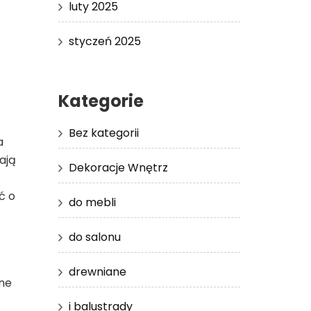
luty 2025
styczeń 2025
Kategorie
Bez kategorii
a
ają
Dekoracje Wnętrz
ć o
do mebli
do salonu
drewniane
bne
i balustrady