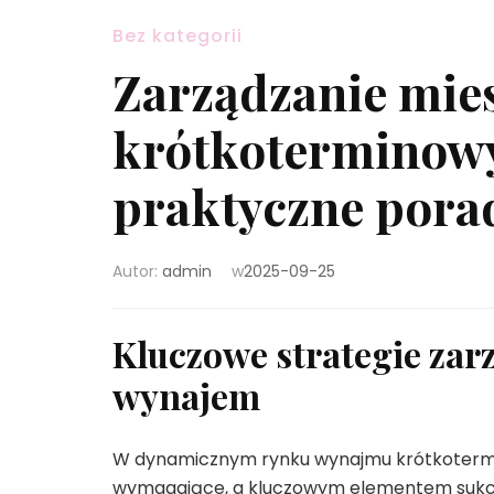
Bez kategorii
Zarządzanie mie
krótkoterminowy
praktyczne pora
Autor:
admin
w
2025-09-25
Kluczowe strategie zar
wynajem
W dynamicznym rynku wynajmu krótkotermin
wymagające, a kluczowym elementem sukces