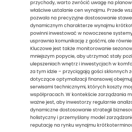
przychody, warto zwrócić uwagę na planowa
właściwe ustalanie cen wynajmu. Przede ws
pozwala na precyzyjne dostosowanie stawek
dynamicznym charakterze wynajmu krótkot
powinni inwestować w nowoczesne systemy 
usprawnia komunikację z gośćmi, ale równie
Kluczowe jest także monitorowanie sezonow
mniejszym popycie, aby utrzymać stały poz
ulepszeniach wnętrz i inwestycjach w komfo
za tym idzie – przyciągają gości skłonnych
dotyczące optymalizacji finansowej obejmuj
serwisami technicznymi, których koszty m
współpracach. W kontekście zarządzania m
ważne jest, aby inwestorzy regularnie anali
dynamiczne dostosowanie strategii bizneso
holistyczny i przemyślany model zarządzania
reputację na rynku wynajmu krótkotermino