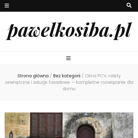
pawelkosiba.pl
Strona główna
/
Bez kategorii
/
Okna PCV, rolety
zewnętrzne i żaluzje fasadowe — kompletne rozwiązanie dla
domu