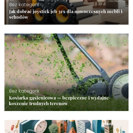
Bez kategorii
Jak dobrać joystick jcb 3cx dla nowoczesnych mebli i
schodów
Bez kategorii
Kosiarka gąsienicowa — bezpieczne i wydajne
koszenie trudnych terenów