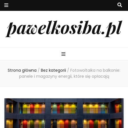
pawelkosiba.pl
Strona główna
/
Bez kategorii
/
Fotowoltaika na balkonie:
panele i magazyny energii, które się opłacają